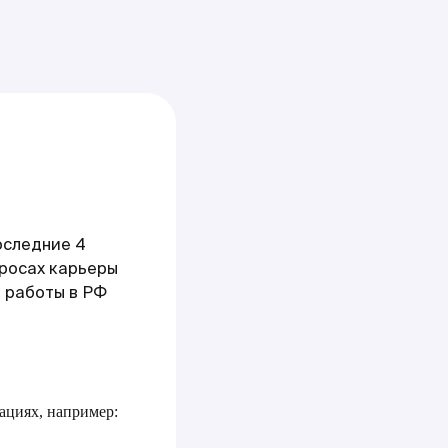
оследние 4
опросах карьеры
 работы в РФ
ациях, например: