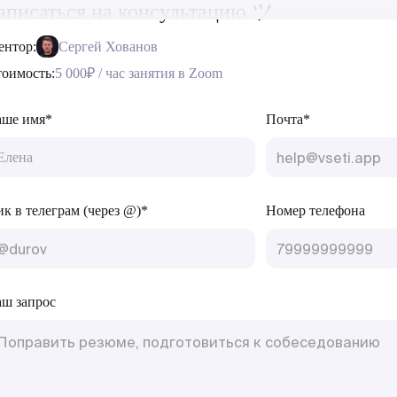
аписаться на консультацию ツ
ентор:
Сергей Хованов
оимость:
5 000₽ / час занятия в Zoom
аше имя*
Почта*
к в телеграм (через @)*
Номер телефона
ш запрос