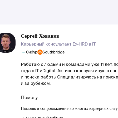
Сергей Хованов
Карьерный консультант Ex-HRD в IT
Сибур
Southbridge
Работаю с людьми и командами уже 11 лет, п
года в IT иDigital. Активно консультирую в в
и поиска работы.Специализируюсь на поиске
и за рубежом.
Помогу
Помощь и сопровождение во многих карьерных ситу
→ поиск новой работы