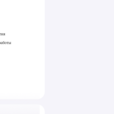
тия
работы