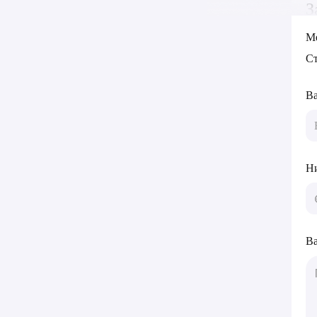
З
М
Ст
В
Ни
Ва