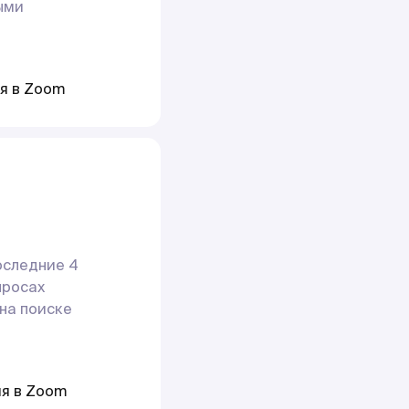
ыми
ия в Zoom
оследние 4
опросах
на поиске
ия в Zoom