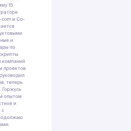
мму 15
граторе
-com и Co-
мается
дуктовыми
ные и
ары по
скрипты.
я компаний
м проектов
 руководил
в, теперь
. Горжусь
им опытом
ктное и
 с
Продолжаю
ами.