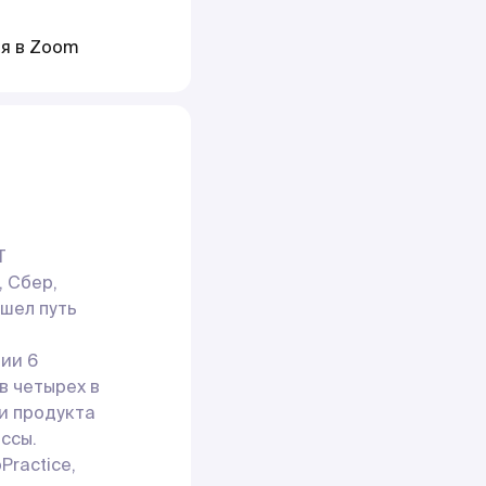
ия в Zoom
T
, Сбер,
ошел путь
ии 6
в четырех в
и продукта
ессы.
ractice,