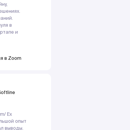
ну,
решениях.
аний.
уля в
артапе и
ия в Zoom
oftline
om/ Ex
большой опыт
ал выводы.