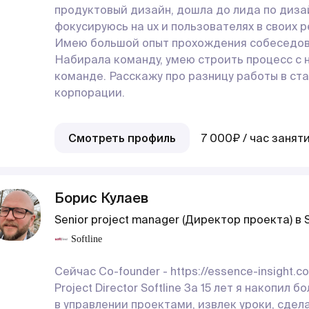
продуктовый дизайн, дошла до лида по дизай
фокусируюсь на ux и пользователях в своих 
Имею большой опыт прохождения собеседов
Набирала команду, умею строить процесс с н
команде. Расскажу про разницу работы в ст
корпорации.
Смотреть профиль
7 000₽ / час занят
Борис Кулаев
Senior project manager (Директор проекта) в S
Softline
Сейчас Co-founder - https://essence-insight.c
Project Director Softline За 15 лет я накопил 
в управлении проектами, извлек уроки, сдел