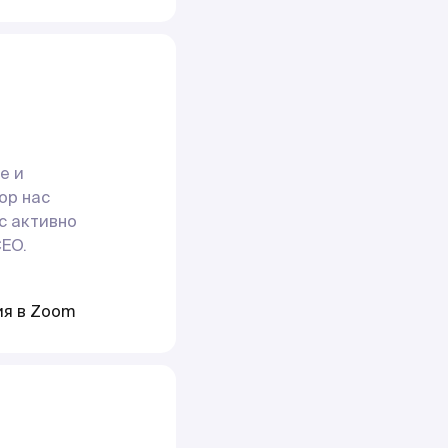
е и
ор нас
с активно
EO.
ия в Zoom