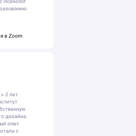
с-психолог
бразованию
ия в Zoom
> 2 лет.
нститут
обственную
о дизайна.
ый опыт
ботала с