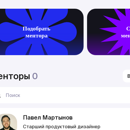
Подобрать
С
ментора
ме
енторы
0
Павел Мартынов
Старший продуктовый дизайнер