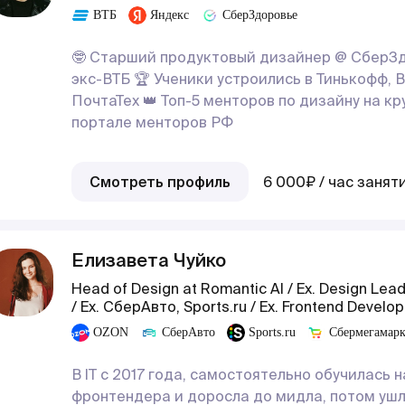
ВТБ
Яндекс
СберЗдоровье
🤓 Старший продуктовый дизайнер @ СберЗ
экс-ВТБ 🏆 Ученики устроились в Тинькофф, В
ПочтаТех 👑 Топ-5 менторов по дизайну на к
портале менторов РФ
Смотреть профиль
6 000₽ / час занят
Елизавета Чуйко
Head of Design at Romantic AI / Ex. Design Lea
/ Ex. СберАвто, Sports.ru / Ex. Frontend Develop
OZON
СберАвто
‍Sports.ru
‍‍Сбермегамар
В IT c 2017 года, самостоятельно обучилась н
фронтендера и доросла до мидла, потом ушл