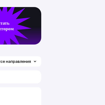
тать
нтором
Все направления