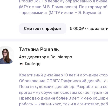
ProductDo). По первому образованию я бизне
(МГУ имени М.В. Ломоносова). По второму о
- программист (МГТУ имени Н.Э. Баумана).
Смотреть профиль
5 000₽ / час занят
Татьяна Рошаль
Арт директор в Doubletapp
Doubletapp
Креативный дизайнер 10 лет и арт-директор 
Образование СПбГУ Графический дизайн, И
Печати художник-дизайнер. Разработала с
программу обучения основам концептуальног
Преподаю дизайн более 3 лет. Имею обширн
работы — как ин-хаус, так и в агентствах, ра