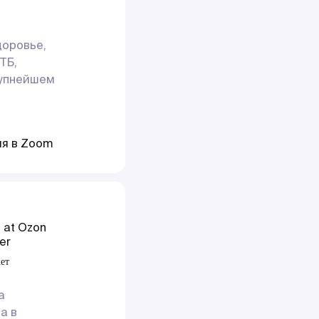
доровье,
ТБ,
рупнейшем
ия в Zoom
d at Ozon
er
кет
а
а в