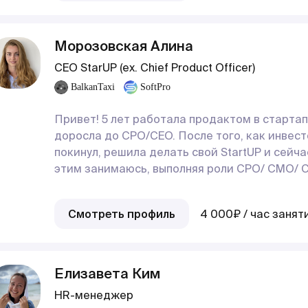
Морозовская Алина
CEO StarUP (ex. Chief Product Officer)
BalkanTaxi
SoftPro
Привет! 5 лет работала продактом в стартап
доросла до CPO/CEO. После того, как инвест
покинул, решила делать свой StartUP и сейча
этим занимаюсь, выполняя роли CPO/ CMO/ C
Смотреть профиль
4 000₽ / час занят
Елизавета Ким
HR-менеджер