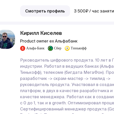
Смотреть профиль
3 500₽ / час занят
Кирилл Киселев
Product owner ex Альфабанк
Альфа-Банк
Сбер
Тинькофф
Руководитель цифрового продукта. 10 лет в I
индустрии. Работал в ведущих банках (Альфа
Тинькофф), телекоме (бигдата МегаФон). Пр
разработчик -> скрам-мастер -> тимлид ->
руководитель продукта. Участвовал в создан
платформ, в двух в качестве разработчика и 
качестве менеджера. Работал как в создани
с 0 до 1, так и в growth. Оптимизировал проц
Сертифицированный менеджер продукта (GoP