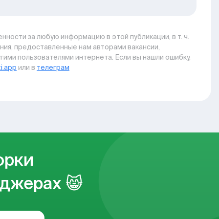
нности за любую информацию в этой публикации, в т. ч.
ния, предоставленные нам авторами вакансии,
гими пользователями интернета. Если вы нашли ошибку,
i.app
или в
телеграм
орки
джерах 😸