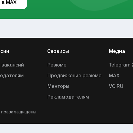
 в MAX
нсии
Сервисы
Медиа
 вакансий
Резюме
Telegram 
тодателям
Продвижение резюме
MAX
Менторы
VC.RU
Рекламодателям
е права защищены