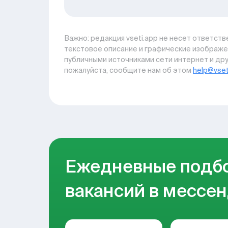
Важно: pедакция vseti.app не несет ответстве
текстовое описание и графические изображе
публичными источниками сети интернет и дру
пожалуйста, сообщите нам об этом
help@vset
Ежедневные подб
вакансий в мессен