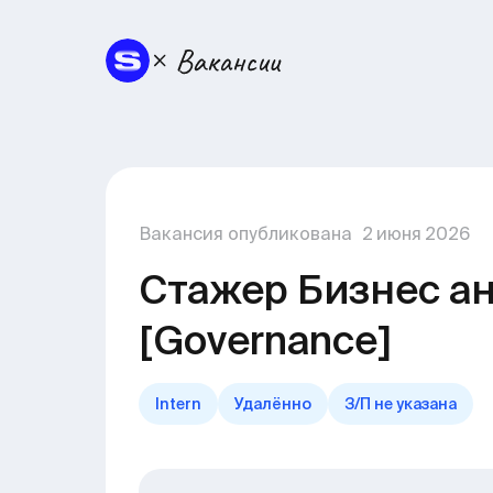
Вакансия опубликована
2
июня
2026
Стажер Бизнес а
[Governance]
Intern
Удалённо
З/П не указана