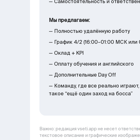
— Самостоятельность и ответстве
Мы предлагаем:
— Полностью удалённую работу
— График 4/2 (16:00–01:00 МСК или
— Оклад + KPI
— Оплату обучения и английского
— Дополнительные Day Off
— Команду, где все реально играют
такое “ещё один заход на босса”
Важно: pедакция vseti.app не несет ответстве
текстовое описание и графические изображе