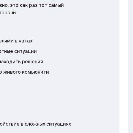
но, это как раз тот самый
тороны.
елями в чатах
ртные ситуации
 находить решения
ью живого комьюнити
ойствие в сложных ситуациях