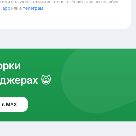
гими пользователями интернета. Если вы нашли ошибку,
i.app
или в
телеграм
орки
джерах 😸
 в MAX