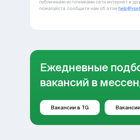
публичными источниками сети интернет и дру
пожалуйста, сообщите нам об этом
help@vset
Ежедневные подб
вакансий в мессен
Вакансии в TG
Вакансии