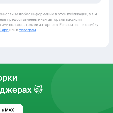
нности за любую информацию в этой публикации, в т. ч.
ния, предоставленные нам авторами вакансии,
гими пользователями интернета. Если вы нашли ошибку,
i.app
или в
телеграм
орки
джерах 😸
 в MAX