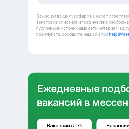
Важно: pедакция vseti.app не несет ответстве
текстовое описание и графические изображе
публичными источниками сети интернет и дру
пожалуйста, сообщите нам об этом
help@vset
Ежедневные подб
вакансий в мессен
Вакансии в TG
Вакансии