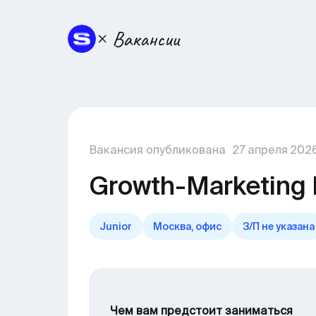
Вакансия опубликована
27
апреля
202
Growth-Marketing
Junior
Москва, офис
З/П не указана
Чем вам предстоит заниматься