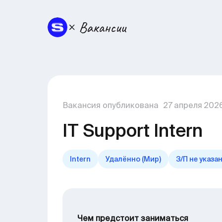
Вакансия опубликована
27
апреля
202
IT Support Intern
Intern
Удалённо (Мир)
З/П не указа
Чем предстоит заниматься