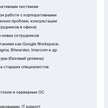
оративным системам
ри работе с корпоративными
еских проблем, консультации
трудников в офисе)
я новых сотрудников
такими как:Google Workspace,
 Figma, Bitwarden, Intercom и др
ры (базовый уровень)
на старших специалистов.
ентские и серверные ОС
рованию, IT support