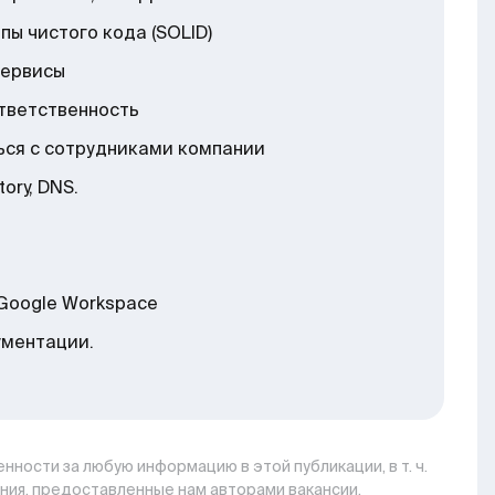
ы чистого кода (SOLID)
сервисы
ответственность
ься с сотрудниками компании
ory, DNS.
/ Google Workspace
ументации.
нности за любую информацию в этой публикации, в т. ч.
ния, предоставленные нам авторами вакансии,