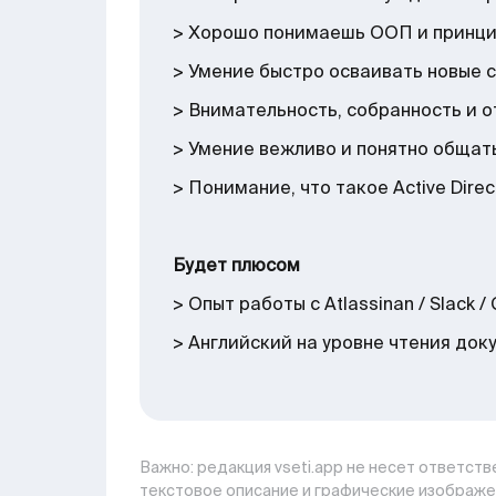
> Хорошо понимаешь ООП и принцип
> Умение быстро осваивать новые 
> Внимательность, собранность и 
> Умение вежливо и понятно общат
> Понимание, что такое Active Direct
Будет плюсом
> Опыт работы с Atlassinan / Slack 
> Английский на уровне чтения док
Важно: pедакция vseti.app не несет ответстве
текстовое описание и графические изображе