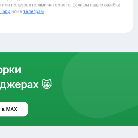
гими пользователями интернета. Если вы нашли ошибку,
i.app
или в
телеграм
орки
джерах 😸
 в MAX