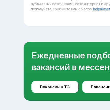
публичными источниками сети интернет и дру
пожалуйста, сообщите нам об этом
help@vset
Ежедневные подб
вакансий в мессен
Вакансии в TG
Вакансии