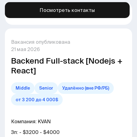
Посмотреть контакты
Больше вакансий в нашем канале →
здесь
Вакансия опубликована
21
мая
2026
Backend Full-stack [Nodejs +
React]
Middle
Senior
Удалённо (вне РФ/РБ)
от 3 200 до 4 000$
Компания: KVAN
Зп: - $3200 - $4000