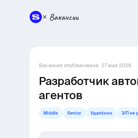
Вакансия опубликована
27
мая
2026
Разработчик авт
агентов
Middle
Senior
Удалённо
З/П не 