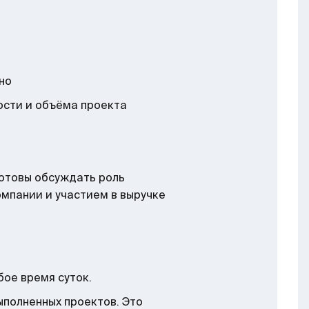
но
ости и объёма проекта
готовы обсуждать роль
омпании и участием в выручке
бое время суток.
полненных проектов. Это