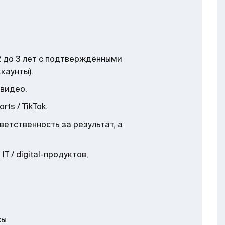
2 до 3 лет с подтверждёнными
каунты).
видео.
ts / TikTok.
ветственность за результат, а
T / digital-продуктов,
сы