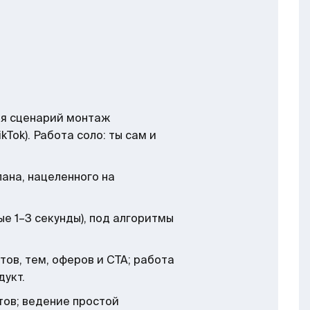
ея сценарий монтаж
ikTok). Работа соло: ты сам и
ана, нацеленного на
е 1–3 секунды), под алгоритмы
ов, тем, оферов и CTA; работа
дукт.
тов; ведение простой