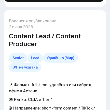
Вакансия опубликована
2
июня
2026
Content Lead / Content
Producer
Senior
Lead
Удалённо (Мир)
З/П не указана
📍 Формат: full-time, удалёнка или гибрид,
офис в Астане
🌍 Рынки: США и Tier-1
🎬 Направление: short-form content / TikTok /