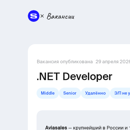
Вакансия опубликована
29
апреля
202
.NET Developer
Middle
Senior
Удалённо
З/П не 
Aviasales
— крупнейший в России и 