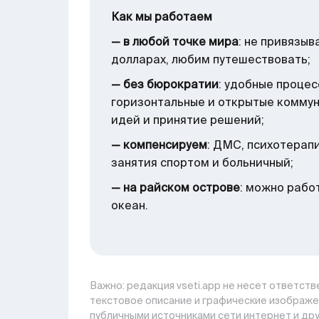
Как мы работаем
— в любой точке мира
: не привязыв
долларах, любим путешествовать;
— без бюрократии
: удобные процес
горизонтальные и открытые комму
идей и принятие решений;
— компенсируем
: ДМС, психотерап
занятия спортом и больничный;
— на райском острове
: можно рабо
океан.
Важно: pедакция vseti.app не несет ответстве
текстовое описание и графические изображе
публичными источниками сети интернет и дру