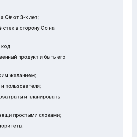
 С# от 3-х лет;
 стек в сторону Go на
 код;
венный продукт и быть его
оим желанием;
 и пользователя;
озатраты и планировать
вещи простыми словами;
иоритеты.