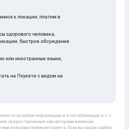
аемся к локации, платим в
сы здорового человека,
никации, быстрое обсуждение
ию или иностранные языки,
тать на Пхукете с видом на
нности за любую информацию в этой публикации, в т. ч.
ния, предоставленные нам авторами вакансии,
гими пользователями интернета. Если вы нашли ошибку,