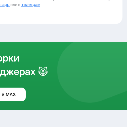
i.app
или в
телеграм
орки
джерах 😸
 в MAX